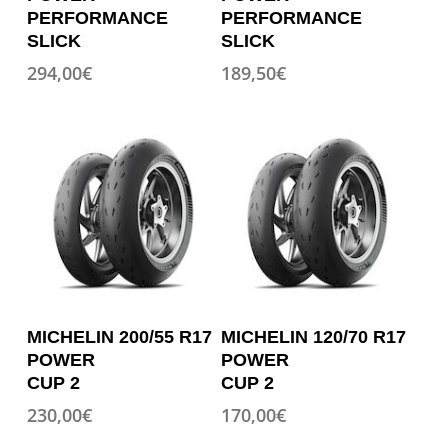
a
a
PERFORMANCE
PERFORMANCE
plusieurs
plusieurs
SLICK
SLICK
variations.
variations.
294,00
€
189,50
€
Les
Les
options
options
peuvent
peuvent
être
être
choisies
choisies
sur
sur
la
la
page
page
du
du
produit
produit
Ce
Ce
OPTION
OPTION
MICHELIN 200/55 R17
MICHELIN 120/70 R17
produit
produit
POWER
POWER
a
a
CUP 2
CUP 2
plusieurs
plusieurs
230,00
€
170,00
€
variations.
variations.