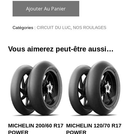
Ajouter Au Panier
Catégories :
CIRCUIT DU LUC
,
NOS ROULAGES
Vous aimerez peut-être aussi…
Ce
Ce
OPTION
OPTION
MICHELIN 200/60 R17
MICHELIN 120/70 R17
produit
produit
POWER
POWER