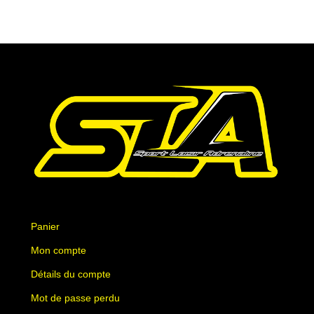
Les
Les
options
options
peuvent
peuvent
être
être
choisies
choisies
sur
sur
la
la
page
page
du
du
produit
produit
Panier
Mon compte
Détails du compte
Mot de passe perdu