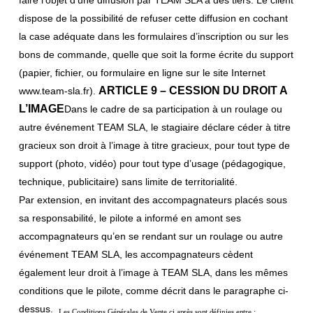
faire l’objet d’une diffusion par TEAM SLA à des tiers. Le client
dispose de la possibilité de refuser cette diffusion en cochant
la case adéquate dans les formulaires d’inscription ou sur les
bons de commande, quelle que soit la forme écrite du support
(papier, fichier, ou formulaire en ligne sur le site Internet
ARTICLE 9 – CESSION DU DROIT A
www.team-sla.fr).
L’IMAGE
Dans le cadre de sa participation à un roulage ou
autre événement TEAM SLA, le stagiaire déclare céder à titre
gracieux son droit à l’image à titre gracieux, pour tout type de
support (photo, vidéo) pour tout type d’usage (pédagogique,
technique, publicitaire) sans limite de territorialité.
Par extension, en invitant des accompagnateurs placés sous
sa responsabilité, le pilote a informé en amont ses
accompagnateurs qu’en se rendant sur un roulage ou autre
événement TEAM SLA, les accompagnateurs cèdent
également leur droit à l’image à TEAM SLA, dans les mêmes
conditions que le pilote, comme décrit dans le paragraphe ci-
dessus.
Les Conditions Générales de Vente ci après sont définies entre :