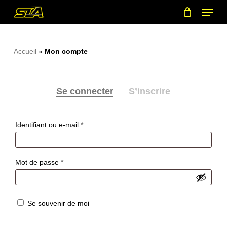
Menu
Skip
to
main
content
Accueil
»
Mon compte
Se connecter
S’inscrire
Obligatoire
Identifiant ou e-mail
*
Obligatoire
Mot de passe
*
Se souvenir de moi