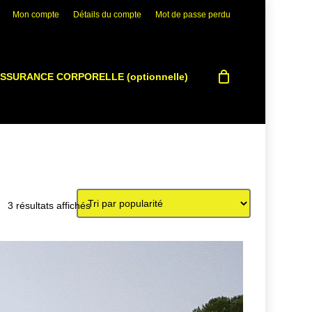
Mon compte
Détails du compte
Mot de passe perdu
SSURANCE CORPORELLE (optionnelle)
Trié
3 résultats affichés
par
popularité