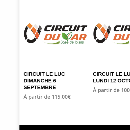
Ce
Ce
OPTION
OPTI
CIRCUIT LE LUC
CIRCUIT LE L
produit
produit
DIMANCHE 6
LUNDI 12 OCT
a
a
SEPTEMBRE
À partir de
100
plusieurs
plusieurs
À partir de
115,00
€
variations.
variations.
Les
Les
options
options
peuvent
peuvent
être
être