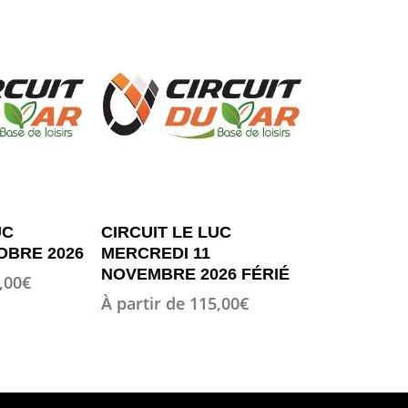
Ce
ON
OPTION
UC
CIRCUIT LE LUC
produit
OBRE 2026
MERCREDI 11
a
NOVEMBRE 2026 FÉRIÉ
,00
€
plusieurs
À partir de
115,00
€
variations.
Les
options
peuvent
être