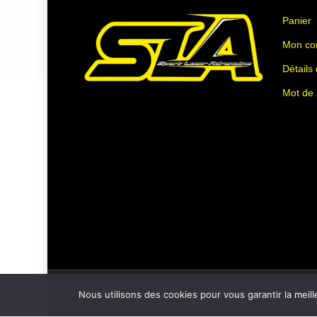
choisies
choisies
Panier
sur
sur
Mon co
la
la
Détails
page
page
du
du
Mot de
produit
produit
Nous utilisons des cookies pour vous garantir la meill
© 2026 TEAM SLA. TRACK DAY MOTO