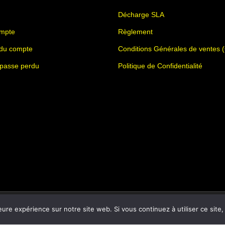
choisies
Décharge SLA
sur
mpte
Règlement
la
 du compte
Conditions Générales de ventes 
page
du
 passe perdu
Politique de Confidentialité
produit
eure expérience sur notre site web. Si vous continuez à utiliser ce sit