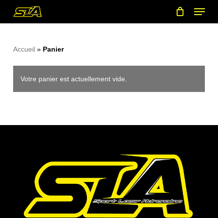
Menu
Skip
to
main
content
Accueil
»
Panier
Votre panier est actuellement vide.