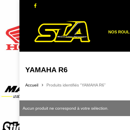
Skip
facebook
to
main
content
NOS ROU
YAMAHA R6
Accueil
Produits identifiés “YAMAHA R6”
Aucun produit ne correspond à votre sélection.