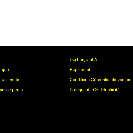
Décharge SLA
mpte
Règlement
 du compte
Conditions Générales de ventes 
 passe perdu
Politique de Confidentialité