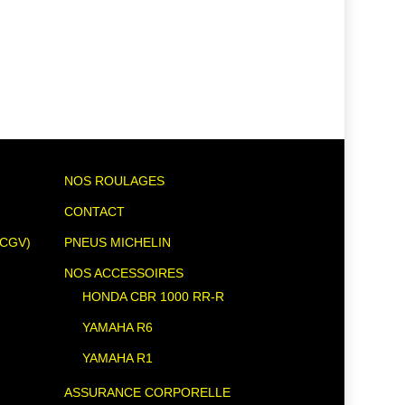
NOS ROULAGES
CONTACT
(CGV)
PNEUS MICHELIN
NOS ACCESSOIRES
HONDA CBR 1000 RR-R
YAMAHA R6
YAMAHA R1
ASSURANCE CORPORELLE