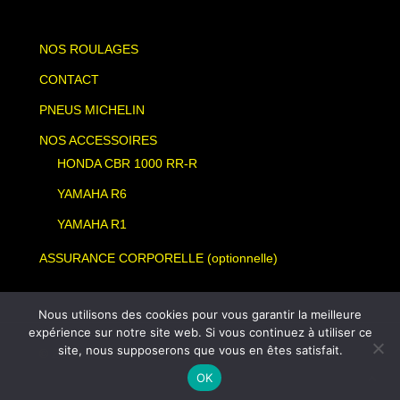
NOS ROULAGES
CONTACT
PNEUS MICHELIN
NOS ACCESSOIRES
HONDA CBR 1000 RR-R
YAMAHA R6
YAMAHA R1
ASSURANCE CORPORELLE (optionnelle)
Nous utilisons des cookies pour vous garantir la meilleure
expérience sur notre site web. Si vous continuez à utiliser ce
site, nous supposerons que vous en êtes satisfait.
© 2026 TEAM SLA. TRACK DAY MOTO
OK