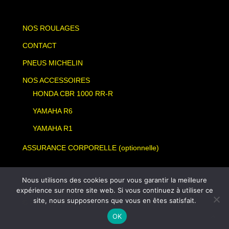
NOS ROULAGES
CONTACT
PNEUS MICHELIN
NOS ACCESSOIRES
HONDA CBR 1000 RR-R
YAMAHA R6
YAMAHA R1
ASSURANCE CORPORELLE (optionnelle)
Nous utilisons des cookies pour vous garantir la meilleure
expérience sur notre site web. Si vous continuez à utiliser ce
site, nous supposerons que vous en êtes satisfait.
© 2026 TEAM SLA. TRACK DAY MOTO
OK