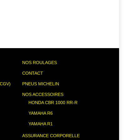
NOS ROULAGES
CONTACT
(CGV)
PNEUS MICHELIN
NOS ACCESSOIRES
HONDA CBR 1000 RR-R
YAMAHA R6
YAMAHA R1
ASSURANCE CORPORELLE