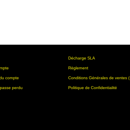
Décharge SLA
mpte
Règlement
 du compte
Conditions Générales de ventes 
 passe perdu
Politique de Confidentialité