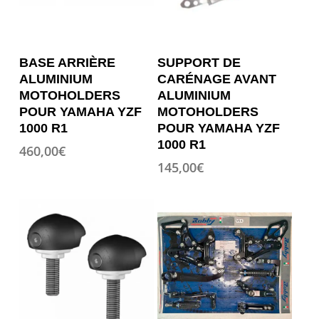
Ce
Ce
OPTION
OPTION
BASE ARRIÈRE
SUPPORT DE
produit
produit
ALUMINIUM
CARÉNAGE AVANT
a
a
MOTOHOLDERS
ALUMINIUM
plusieurs
plusieurs
POUR YAMAHA YZF
MOTOHOLDERS
variations.
variations.
1000 R1
POUR YAMAHA YZF
Les
Les
1000 R1
460,00
€
options
options
145,00
€
peuvent
peuvent
être
être
choisies
choisies
sur
sur
la
la
page
page
du
du
produit
produit