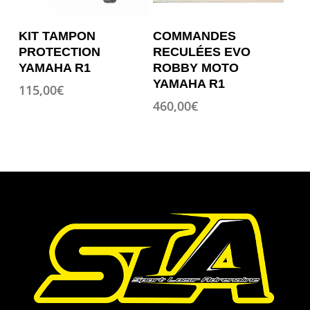
Ce
Ce
OPTION
OPTION
KIT TAMPON
COMMANDES
produit
produit
PROTECTION
RECULÉES EVO
a
a
YAMAHA R1
ROBBY MOTO
plusieurs
plusieurs
YAMAHA R1
115,00
€
variations.
variations.
460,00
€
Les
Les
options
options
peuvent
peuvent
être
être
choisies
choisies
sur
sur
la
la
page
page
du
du
produit
produit